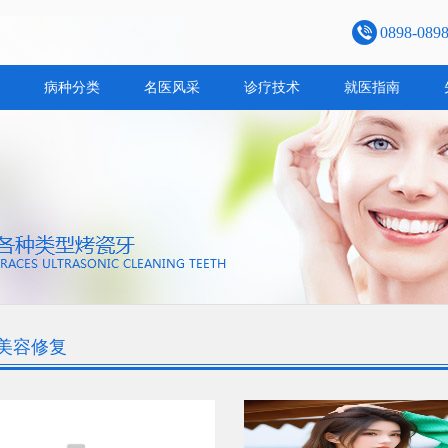
0898-089
病种分类
名医风采
诊疗技术
就医指南
美容修复