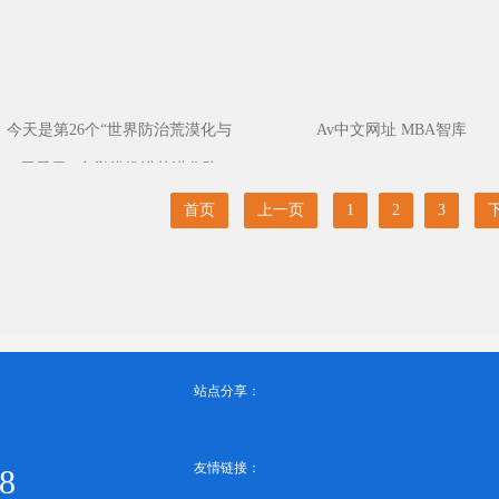
从近日召开的河
业局长会议上获
十一五”期间，河北
围绕“构筑京津绿色
造河...
今天是第26个“世界防治荒漠化与
Av中文网址 MBA智库
干旱日” 多举措推进荒漠化防
首页
上一页
1
2
3
站点分享：
友情链接：
8